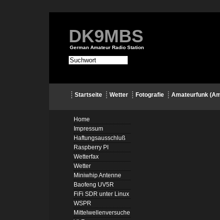
DK9MBS
German Amateur Radio Station
Startseite
Wetter
Fotografie
Amateurfunk (Am
Home
Impressum
Haftungsausschluß
Raspberry PI
Wetterfax
Wetter
Miniwhip Antenne
Baofeng UV5R
FiFi SDR unter Linux
WSPR
Mittelwellenversuche