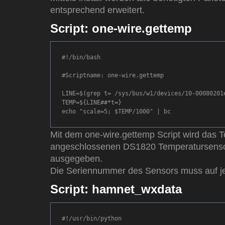
entsprechend erweitert.
Script: one-wire.gettemp
#!/bin/bash

#Scriptname: one-wire.gettemp

LINE=$(grep t= /sys/bus/w1/devices/10-00080201e
TEMP=${LINE##*t=}

Mit dem one-wire.gettemp Script wird das
angeschlossenen DS1820 Temperatursenso
ausgegeben.
Die Seriennummer des Sensors muss auf je
Script: hamnet_wxdata
#!/usr/bin/python
