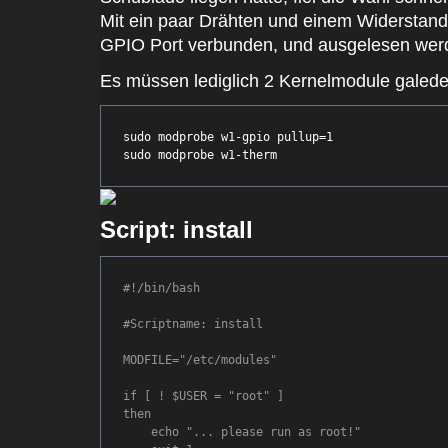
Mit ein paar Drähten und einem Widerstan
GPIO Port verbunden, und ausgelesen wer
Es müssen lediglich 2 Kernelmodule galed
sudo modprobe w1-gpio pullup=1

Script: install
#!/bin/bash

#Scriptname: install

MODFILE="/etc/modules"

if [ ! $USER = "root" ]

then

    echo "... please run as root!"
