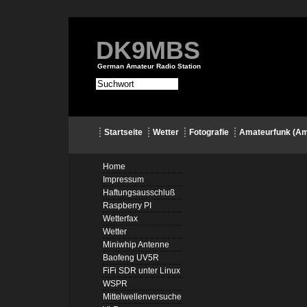
DK9MBS
German Amateur Radio Station
Startseite
Wetter
Fotografie
Amateurfunk (Am
Home
Impressum
Haftungsausschluß
Raspberry PI
Wetterfax
Wetter
Miniwhip Antenne
Baofeng UV5R
FiFi SDR unter Linux
WSPR
Mittelwellenversuche