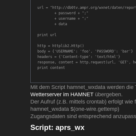
url = "http://db0tv.ampr.org/wxnet/daten/report
	+ password + ";" 

	+ username + ";" 

	+ data

print url

http = httplib2.Http()

body = {'USERNAME': 'foo', 'PASSWORD': 'bar'}

headers = {'Content-type': 'text/html'}

response, content = http.request(url, 'GET', h
print content

Mit dem Script hamnet_wxdata werden die
Wetterserver im HAMNET
übergeben.
Der Aufruf (z.B. mittels crontab) erfolgt wie f
hamnet_wxdata $(one-wire.gettemp)
Zugangsdaten sind entsprechend anzupass
Script: aprs_wx