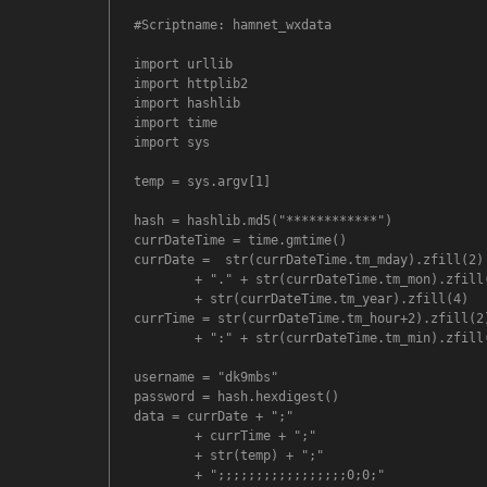
#Scriptname: hamnet_wxdata

import urllib

import httplib2

import hashlib

import time

import sys

temp = sys.argv[1]

hash = hashlib.md5("************")

currDateTime = time.gmtime()

currDate =  str(currDateTime.tm_mday).zfill(2) 
        + "." + str(currDateTime.tm_mon).zfill(
        + str(currDateTime.tm_year).zfill(4)

currTime = str(currDateTime.tm_hour+2).zfill(2)
        + ":" + str(currDateTime.tm_min).zfill(
username = "dk9mbs"

password = hash.hexdigest()

data = currDate + ";" 

	+ currTime + ";" 

	+ str(temp) + ";" 

	+ ";;;;;;;;;;;;;;;;;0;0;" 
