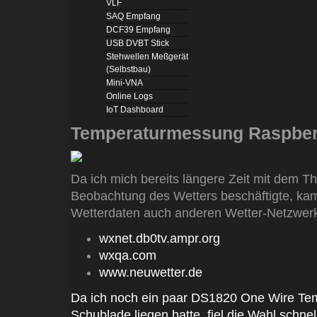
VLF
SAQ Empfang
DCF39 Empfang
USB DVBT Stick
Stehwellen Meßgerät
(Selbstbau)
Mini-VNA
Online Logs
IoT Dashboard
Temperaturmessung Raspberr
Da ich mich bereits längere Zeit mit dem 
Beobachtung des Wetters beschäftigte, kam
Wetterdaten auch anderen Wetter-Netzwerke
wxnet.db0tv.ampr.org
wxqa.com
www.neuwetter.de
Da ich noch ein paar DS1820 One Wire Tem
Schublade liegen hatte, fiel die Wahl schne