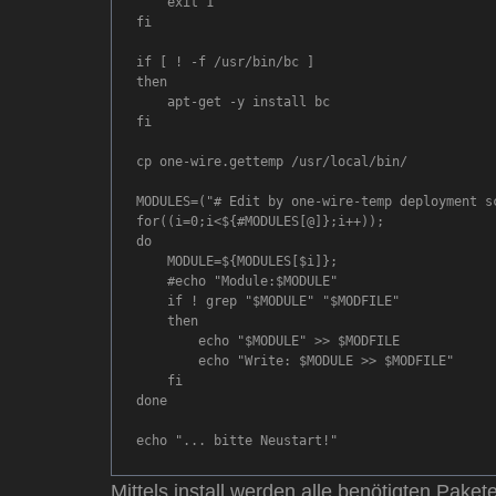
    exit 1

fi

if [ ! -f /usr/bin/bc ]

then

    apt-get -y install bc

fi

cp one-wire.gettemp /usr/local/bin/

MODULES=("# Edit by one-wire-temp deployment sc
for((i=0;i<${#MODULES[@]};i++)); 

do

    MODULE=${MODULES[$i]};

    #echo "Module:$MODULE"

    if ! grep "$MODULE" "$MODFILE"

    then

        echo "$MODULE" >> $MODFILE

        echo "Write: $MODULE >> $MODFILE" 

    fi

done

Mittels install werden alle benötigten Pakete