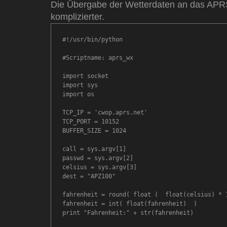
Die Übergabe der Wetterdaten an das APRS
komplizierter.
#!/usr/bin/python

#Scriptname: aprs_wx

import socket

import sys

import os

TCP_IP = 'cwop.aprs.net'

TCP_PORT = 10152

BUFFER_SIZE = 1024

call = sys.argv[1]

passwd = sys.argv[2]

celsius = sys.argv[3]

dest = "APZ100"

fahrenheit = round( float (  float(celsius) * 1
fahrenheit = int( float(fahrenheit)  )

print "Fahrenheit:" + str(fahrenheit)
