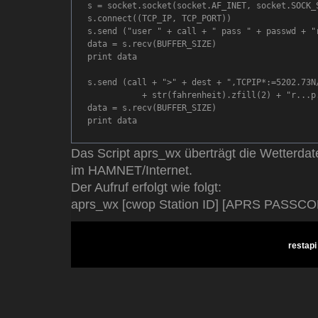
s = socket.socket(socket.AF_INET, socket.SOCK_S
s.connect((TCP_IP, TCP_PORT))

s.send ("user " + call + " pass " + passwd + "r
data = s.recv(BUFFER_SIZE)

print data

s.send (call + ">" + dest + ",TCPIP*:=5202.73N/
           + str(fahrenheit).zfill(2) + "r...p.
data = s.recv(BUFFER_SIZE)

Das Script aprs_wx überträgt die Wetterda
im HAMNET/Internet.
Der Aufruf erfolgt wie folgt:
aprs_wx [cwop Station ID] [APRS PASSCOD
restapi