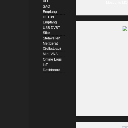
VLF
Mosquitto MQT
SAQ
Empfang
DCF39
Empfang
USB DVBT
Stick
Stehwellen
Meßgerät
(Selbstbau)
Mini-VNA
Online Logs
IoT
Dashboard