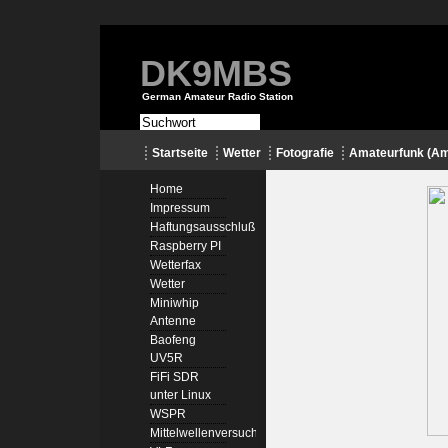
DK9MBS
German Amateur Radio Station
Startseite
Wetter
Fotografie
Amateurfunk (Am
Home
Impressum
Haftungsausschluß
Raspberry PI
Wetterfax
Wetter
Miniwhip
Antenne
Baofeng
UV5R
FiFi SDR
unter Linux
WSPR
Mittelwellenversuche